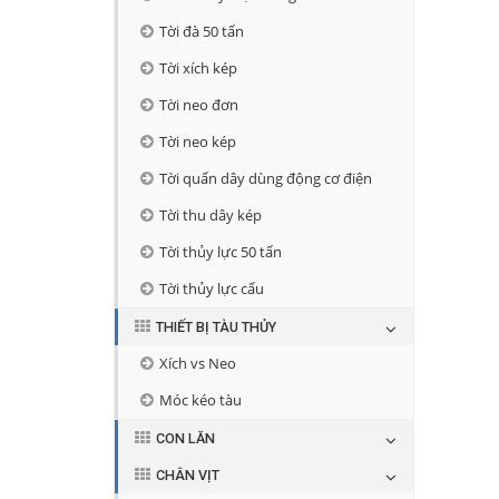
Tời đà 50 tấn
Tời xích kép
Tời neo đơn
Tời neo kép
Tời quấn dây dùng động cơ điện
Tời thu dây kép
Tời thủy lực 50 tấn
Tời thủy lực cẩu
THIẾT BỊ TÀU THỦY
Xích vs Neo
Móc kéo tàu
CON LĂN
CHÂN VỊT