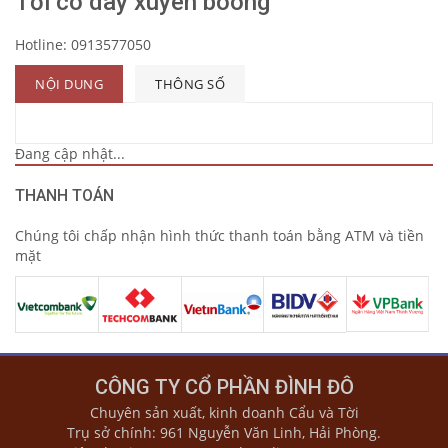
Tời có dây xuyên boong
Hotline:
0913577050
NỘI DUNG
THÔNG SỐ
Đang cập nhật...
THANH TOÁN
Chúng tôi chấp nhận hình thức thanh toán bằng ATM và tiền
mặt
CÔNG TY CỔ PHẦN ĐÌNH ĐÔ
Chuyên sản xuất, kinh doanh Cẩu và Tời
Trụ sở chính: 961 Nguyễn Văn Linh, Hải Phòng.